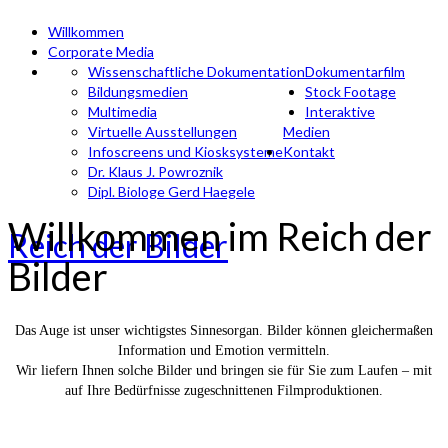
Willkommen
Corporate Media
Wissenschaftliche Dokumentation
Dokumentarfilm
Bildungsmedien
Stock Footage
Multimedia
Interaktive
Virtuelle Ausstellungen
Medien
Infoscreens und Kiosksysteme
Kontakt
Dr. Klaus J. Powroznik
Dipl. Biologe Gerd Haegele
Willkommen im Reich der
Reich der Bilder
Bilder
Das Auge ist unser wichtigstes Sinnesorgan. Bilder können gleichermaßen
Information und Emotion vermitteln.
Wir liefern Ihnen solche Bilder und bringen sie für Sie zum Laufen – mit
auf Ihre Bedürfnisse zugeschnittenen Filmproduktionen.